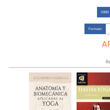
ISBN
Formato
A
R