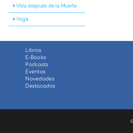
Vida después de la Muerte
Yoga
Libros
E-Books
Podcasts
Eventos
Novedades
Destacados
C