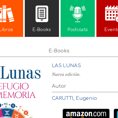
Libros
E-Books
Podcasts
Event
E-Books
LAS LUNAS
Nueva edición.
Autor
CARUTTI, Eugenio