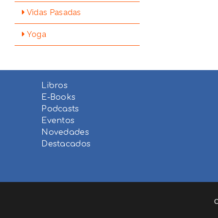
Vidas Pasadas
Yoga
Libros
E-Books
Podcasts
Eventos
Novedades
Destacados
C