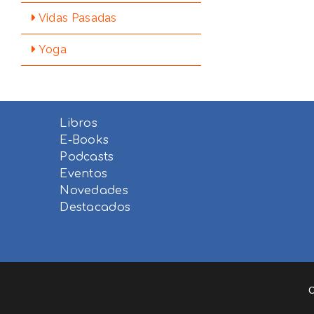
Vidas Pasadas
Yoga
Libros
E-Books
Podcasts
Eventos
Novedades
Destacados
C