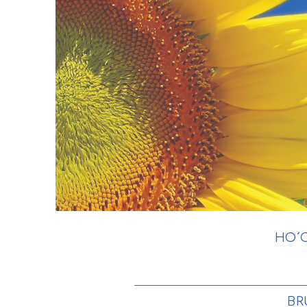
HO´
BR