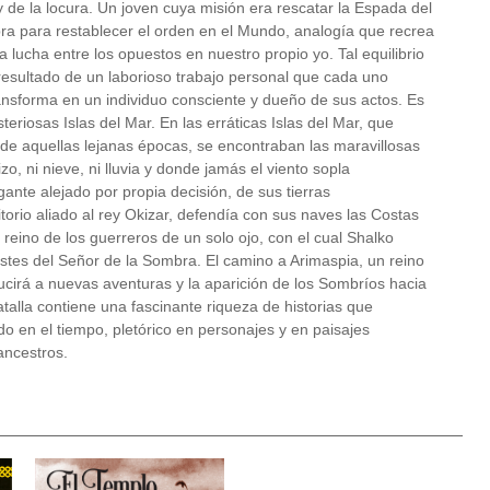
y de la locura. Un joven cuya misión era rescatar la Espada del
ra para restablecer el orden en el Mundo, analogía que recrea
a lucha entre los opuestos en nuestro propio yo. Tal equilibrio
esultado de un laborioso trabajo personal que cada uno
nsforma en un individuo consciente y dueño de sus actos. Es
teriosas Islas del Mar. En las erráticas Islas del Mar, que
 de aquellas lejanas épocas, se encontraban las maravillosas
zo, ni nieve, ni lluvia y donde jamás el viento sopla
ante alejado por propia decisión, de sus tierras
itorio aliado al rey Okizar, defendía con sus naves las Costas
 reino de los guerreros de un solo ojo, con el cual Shalko
estes del Señor de la Sombra. El camino a Arimaspia, un reino
ucirá a nuevas aventuras y la aparición de los Sombríos hacia
atalla contiene una fascinante riqueza de historias que
do en el tiempo, pletórico en personajes y en paisajes
ancestros.