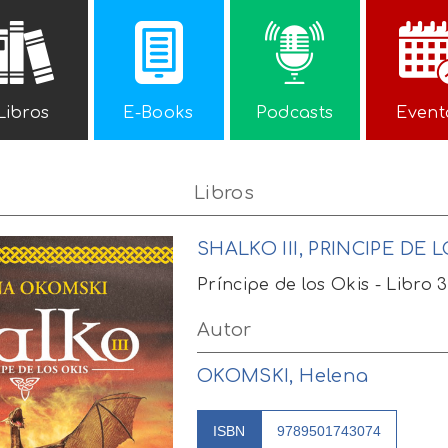
Libros
E-Books
Podcasts
Event
Libros
SHALKO III, PRINCIPE DE 
Príncipe de los Okis - Libro 3
Autor
OKOMSKI, Helena
ISBN
9789501743074