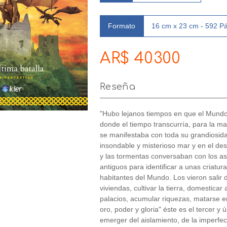
Formato
16 cm x 23 cm - 592 P
AR$ 40300
Reseña
"Hubo lejanos tiempos en que el Mundo
donde el tiempo transcurría, para la m
se manifestaba con toda su grandiosidad 
insondable y misterioso mar y en el des
y las tormentas conversaban con los astr
antiguos para identificar a unas criatu
habitantes del Mundo. Los vieron salir d
viviendas, cultivar la tierra, domesticar
palacios, acumular riquezas, matarse en
oro, poder y gloria" éste es el tercer y
emerger del aislamiento, de la imperfec