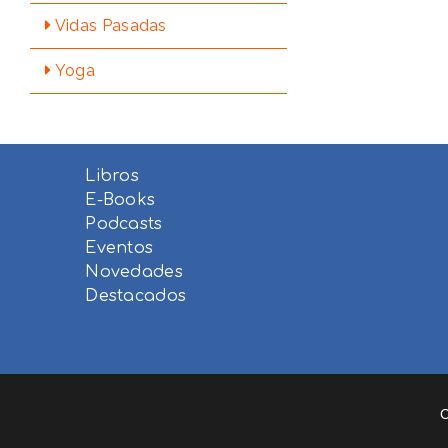
Vidas Pasadas
Yoga
Libros
E-Books
Podcasts
Eventos
Novedades
Destacados
C